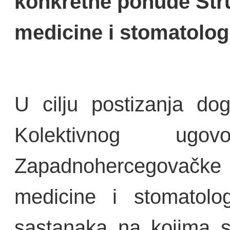
konkretne ponude Str
medicine i stomatolog
U cilju postizanja do
Kolektivnog ugo
Zapadnohercegovačke i
medicine i stomatolo
sastanaka na kojima s