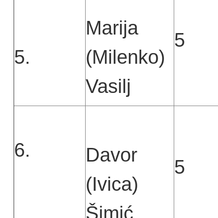
Marija
5
5.
(Milenko)
Vasilj
6.
Davor
5
(Ivica)
Šimić