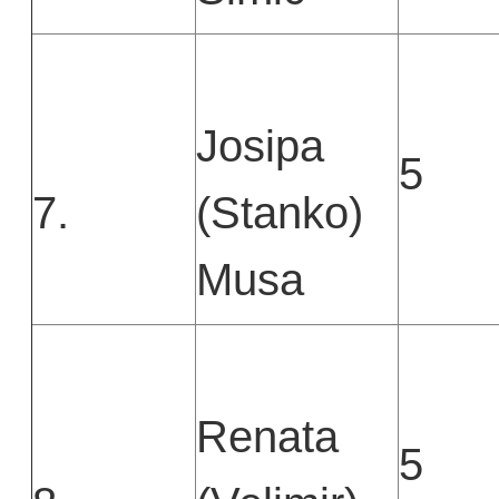
Josipa
5
7.
(Stanko)
Musa
Renata
5