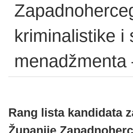
Zapadnoherceg
kriminalistike 
menadžmenta –
Rang lista kandidata z
Županije Zapadnoherc