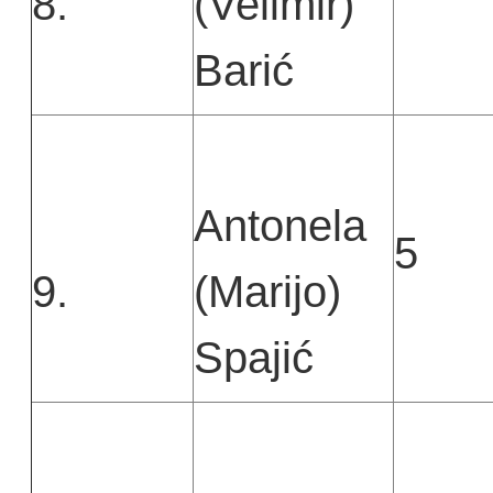
8.
(Velimir)
Barić
Antonela
5
9.
(Marijo)
Spajić