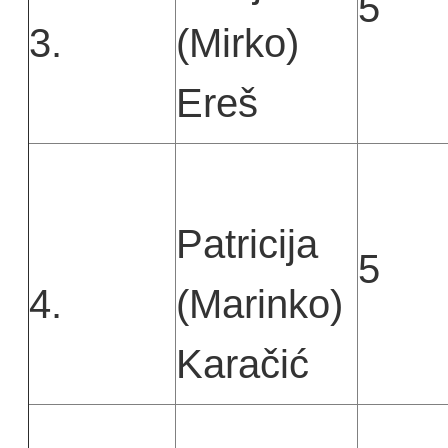
5
3.
(Mirko)
Ereš
Patricija
5
4.
(Marinko)
Karačić