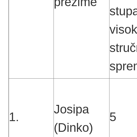
prezime
stup
viso
stru
spre
Josipa
1.
5
(Dinko)