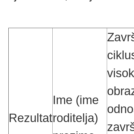
Zavr
ciklu
viso
obra
Ime (ime
odno
Rezultat
roditelja)
zavr